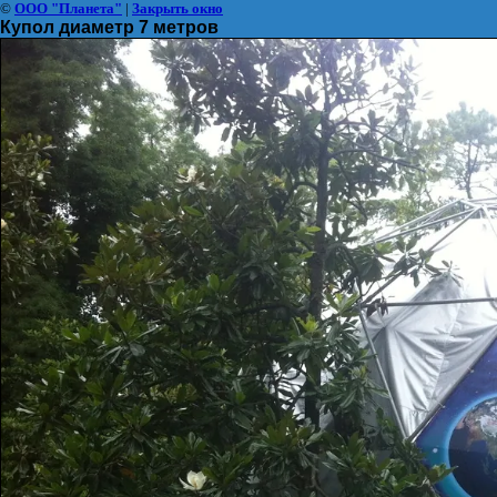
©
ООО "Планета"
|
Закрыть окно
Купол диаметр 7 метров